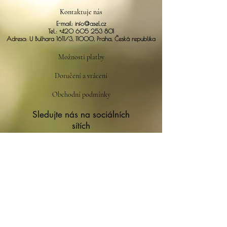
Kontaktuje nás
E-mail:
info@asel.cz
Tel.:
+420 605 253 801
Adresa: U Bulhara 1611/3, 11000, Praha, Česká republika
Možnosti platby
Doručení a vrácení
Obchodní podmínky
Sledujte nás na sociálních
sítích