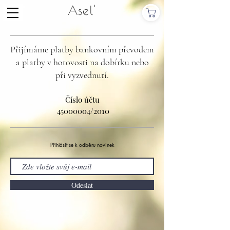
Asel'
Přijímáme platby bankovním převodem
a platby v hotovosti na dobírku nebo
při vyzvednutí.
Číslo účtu
45000004
/2010
Přihlásit se k odběru novinek
Odeslat